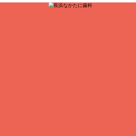
:00-18:00
科
抜歯、顎や舌の病気などのお口全体の幅広い治療に対応し、地